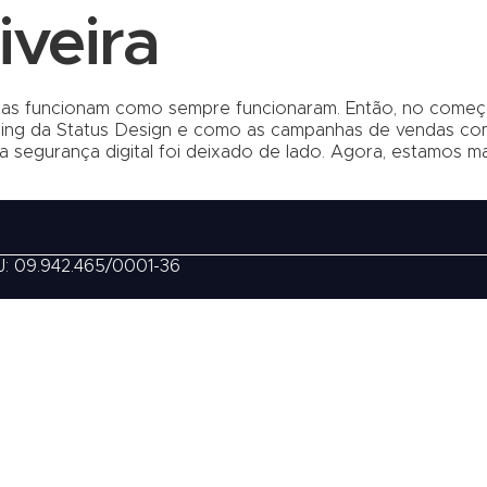
iveira
sas funcionam como sempre funcionaram. Então, no começo
ding da Status Design e como as campanhas de vendas co
sa segurança digital foi deixado de lado. Agora, estamos m
J: 09.942.465/0001-36