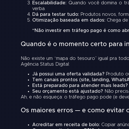
Escalabilidade:
Quando você domina o tráfe
verba.
Dá para testar tudo:
Produtos novos, forma
Otimização baseada em dados:
Chega de a
“Não investir em tráfego pago é como abr
Quando é o momento certo para in
Não existe um “mapa do tesouro” igual pra todo 
Agência Status Digital:
Já possui uma oferta validada?
Produto ou
Tem canais prontos (site, landing, Whats
Está preparado para atender mais leads?
Seu orçamento está ajustado?
Não precisa
Ah, e não esqueça: o tráfego pago pode (e deve!
Os maiores erros — e como evitar c
Acreditar em receita de bolo:
Copiar anúnci