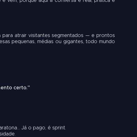
e vem, porque aqui a conversa é real, prática e
 para atrair visitantes segmentados — e prontos
mpresas pequenas, médias ou gigantes, todo mundo
ento certo.”
ratona… Já o pago, é sprint.
sidade.