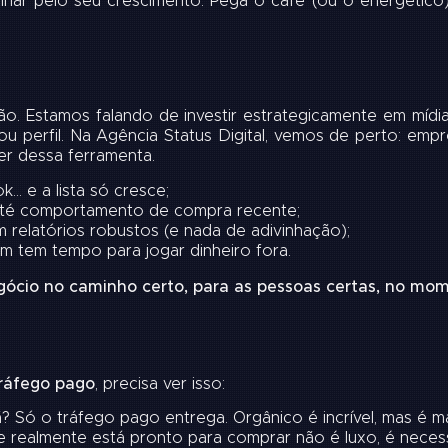
har pelo seu crescimento. Pega o café (ou o energético) 
o. Estamos falando de investir estrategicamente em mídia
e ou perfil. Na Agência Status Digital, vemos de perto: e
r dessa ferramenta.
… e a lista só cresce;
 até comportamento de compra recente;
relatórios robustos (e nada de adivinhação);
 tem tempo para jogar dinheiro fora.
gócio no caminho certo, para as pessoas certas, no mom
tráfego pago
, precisa ver isso:
 Só o tráfego pago entrega. Orgânico é incrível, mas é ma
 realmente está pronto para comprar não é luxo, é neces