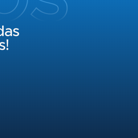
das
s!