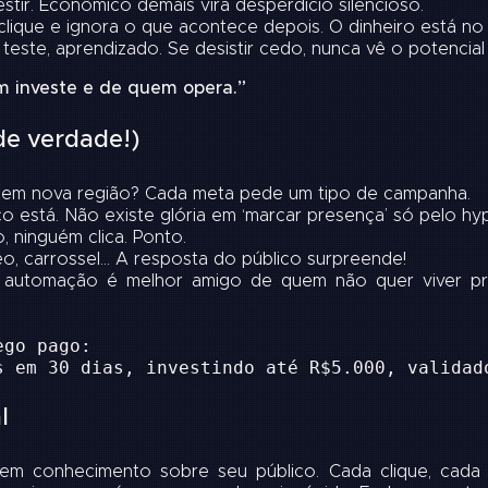
stir. Econômico demais vira desperdício silencioso.
lique e ignora o que acontece depois. O dinheiro está no 
teste, aprendizado. Se desistir cedo, nunca vê o potencial 
m investe e de quem opera.”
e verdade!)
em nova região? Cada meta pede um tipo de campanha.
o está. Não existe glória em ‘marcar presença’ só pelo hy
, ninguém clica. Ponto.
eo, carrossel… A resposta do público surpreende!
 automação é melhor amigo de quem não quer viver pres
ego pago:
s em 30 dias, investindo até R$5.000, validad
l
 conhecimento sobre seu público. Cada clique, cada re