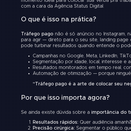
momento ideal para colocar sua verba pra trabal
com a cara da Agência Status Digital.
O que é isso na prática?
Tráfego pago
não é só anúncio no Instagram, nã
para agir — direto para o seu site, landing pag
pode turbinar resultados quando entende o pode
Campanhas no Google, Meta, LinkedIn, TikTok
Segmentação por idade, local, interesse e
Resultados monitorados em tempo real, com 
Automação de otimização — porque ninguém
“Tráfego pago é a arte de colocar seu ne
Por que isso importa agora?
Se ainda existe dúvida sobre a
importância do 
Resultados rápidos:
Quer audiência amanhã?
Precisão cirúrgica:
Segmentar o público que