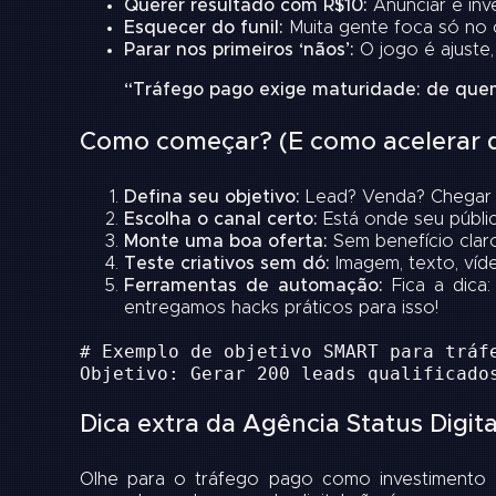
Querer resultado com R$10:
Anunciar é inve
Esquecer do funil:
Muita gente foca só no c
Parar nos primeiros ‘nãos’:
O jogo é ajuste, 
“Tráfego pago exige maturidade: de que
Como começar? (E como acelerar d
Defina seu objetivo:
Lead? Venda? Chegar 
Escolha o canal certo:
Está onde seu públic
Monte uma boa oferta:
Sem benefício claro
Teste criativos sem dó:
Imagem, texto, víd
Ferramentas de automação:
Fica a dica:
entregamos hacks práticos para isso!
# Exemplo de objetivo SMART para tráf
Objetivo: Gerar 200 leads qualificado
Dica extra da Agência Status Digita
Olhe para o tráfego pago como investimento em