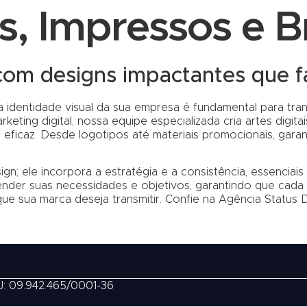
is, Impressos e 
om designs impactantes que f
identidade visual da sua empresa é fundamental para tran
eting digital, nossa equipe especializada cria artes digit
ficaz. Desde logotipos até materiais promocionais, garan
n; ele incorpora a estratégia e a consistência, essenciai
der suas necessidades e objetivos, garantindo que cada 
ue sua marca deseja transmitir. Confie na Agência Status 
J: 09.942.465/0001-36