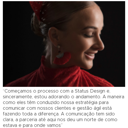
“Começamos o processo com a Status Design e,
sinceramente, estou adorando o andamento. A maneira
como eles têm conduzido nossa estratégia para
comunicar com nossos clientes e gestão ágil está
fazendo toda a diferença. A comunicação tem sido
clara, a parceria até aqui nos deu um norte de como
estava e para onde vamos”