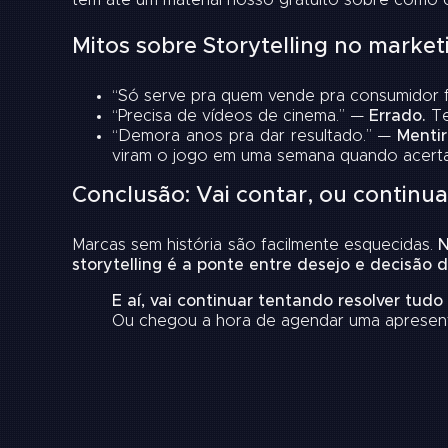
tem até um material nosso gratuito sobre como c
Mitos sobre Storytelling no market
“Só serve pra quem vende pra consumidor f
“Precisa de vídeos de cinema.” —
Errado.
Te
“Demora anos pra dar resultado.” —
Mentir
viram o jogo em uma semana quando acert
Conclusão: Vai contar, ou continu
Marcas sem história são facilmente esquecidas.
N
storytelling é a ponte entre desejo e decisão 
E aí, vai continuar tentando resolver tudo
Ou chegou a hora de
agendar uma apresent