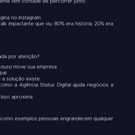
iente tem vontade de percorrer junto.
gina no Instagram.
lk impactante que viu. 80% era história, 20% era
rada por atenção?
causa
move sua empresa.
pal.
a solução existe.
 como a Agência Status Digital ajuda negócios a
 Isso aproxima.
pare como exemplos pessoais engrandecem qualquer