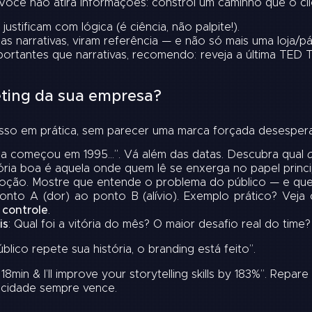
Você não atira informações: constrói um caminho que o cl
tificam com lógica (é ciência, não palpite!).
s narrativas, viram referência — e não só mais uma loja/pá
rtantes que narrativas, recomendo: reveja a última TED Ta
eting da sua empresa?
 isso em prática, sem parecer uma marca forçada desespe
ória começou em 1995…”. Vá além das datas. Descubra qual
tória boa é aquela onde quem lê se enxerga no papel princi
oção. Mostre que entende o problema do público — e que 
ponto A (dor) ao ponto B (alívio). Exemplo prático? Veja
 controle
.
is
: Qual foi a vitória do mês? O maior desafio real do time?
lico repete sua história, o branding está feito”.
min & I’ll improve your storytelling skills by 183%”. Re
ticidade sempre vence.