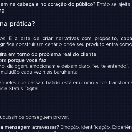
am na cabeça e no coração do público?
Então se ajeita
ng
.
 na prática?
sos.
É a arte de criar narrativas com propósito, ca
ignifica construir um cenário onde seu produto entra como 
gira em torno do problema real do cliente
.
mpra
porque você faz
.
o, dialogam, emocionam e deixam claro: “eu te entendo”.
 multidão cada vez mais barulhenta.
aqueles que passam batido está em como você transforma 
ia Status Digital.
ouquíssimos conseguem provar.
ua mensagem atravessar?
Emoção. Identificação. Experiên