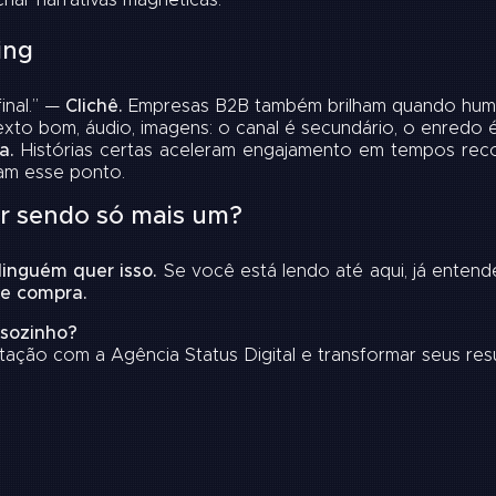
riar narrativas magnéticas
.
ing
inal.” —
Clichê.
Empresas B2B também brilham quando huma
xto bom, áudio, imagens: o canal é secundário, o enredo é 
a.
Histórias certas aceleram engajamento em tempos reco
am esse ponto.
ar sendo só mais um?
inguém quer isso.
Se você está lendo até aqui, já enten
de compra.
 sozinho?
ação com a Agência Status Digital
e transformar seus res