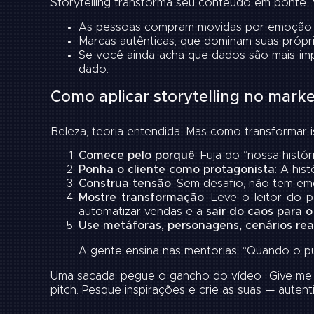
Storytelling transforma seu conteúdo em ponte. 
As pessoas compram movidas por emoção, jus
Marcas autênticas, que dominam suas própria
Se você ainda acha que dados são mais impo
dado.
Como aplicar storytelling no mark
Beleza, teoria entendida. Mas como transformar
Comece pelo porquê
: Fuja do “nossa hist
Ponha o cliente como protagonista
: A his
Construa tensão
: Sem desafio, não tem em
Mostre transformação
: Leve o leitor do 
automatizar vendas e a
sair do caos para o
Use metáforas, personagens, cenários rea
A gente ensina nas mentorias: “Quando o púb
Uma sacada: pegue o gancho do vídeo “Give me 18
pitch. Pesque inspirações e crie as suas — auten