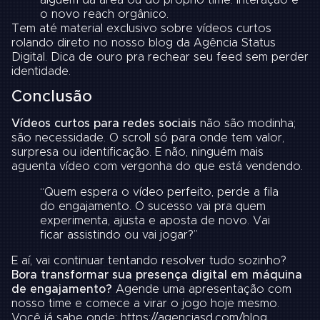
alguém da área ou do próprio time. Interação é
o novo reach orgânico.
Tem até material exclusivo sobre vídeos curtos
rolando direto no nosso
blog da Agência Status
Digital
. Dica de ouro pra rechear seu feed sem perder
identidade.
Conclusão
Vídeos curtos para redes sociais
não são modinha;
são necessidade. O scroll só para onde tem valor,
surpresa ou identificação. E não, ninguém mais
aguenta vídeo com vergonha do que está vendendo.
“Quem espera o vídeo perfeito, perde a fila
do engajamento. O sucesso vai pra quem
experimenta, ajusta e aposta de novo. Vai
ficar assistindo ou vai jogar?”
E aí, vai continuar tentando resolver tudo sozinho?
Bora transformar sua presença digital em máquina
de engajamento?
Agende uma apresentação com
nosso time e comece a virar o jogo hoje mesmo.
Você já sabe onde:
https://agenciasd.com/blog