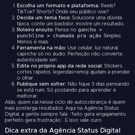
Escolha um formato e plataforma:
Reels?
TikTok? Shorts? Onde seu público vive?
Decida um tema foco:
Solucione uma dúvida
típica, conte um bastidor, mostre um resultado.
gancho >
Roteiro enxuto:
Pense no
punchline > chamada pra ação
. Simples.
Menos é mais.
Ferramenta na mão:
Use celular, luz natural,
capriche só no áudio. Perfeição não converte,
autenticidade sim.
Edite no próprio app da rede social:
Stickers,
cortes rápidos, legendas+emoji ajudam a prender
o olhar.
Publique sem sofrer:
Não fique 3 dias pensando
se está ruim. Só postando para aprender e
melhorar.
Aliás, quem cai nesse ciclo de autocobrança é quem
mais posterga resultados. Aqui na Agência Status
Digital, a gente sempre fala: “feito gera engajamento,
perfeito gera frustração”. E isso vale ouro.
Dica extra da Agência Status Digital