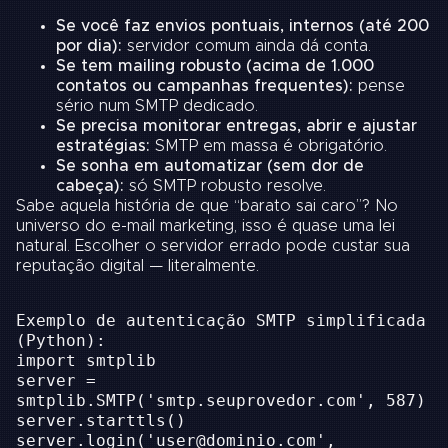
Se você faz envios pontuais, internos (até 200
por dia):
servidor comum ainda dá conta.
Se tem mailing robusto (acima de 1.000
contatos ou campanhas frequentes):
pense
sério num SMTP dedicado.
Se precisa monitorar entregas, abrir e ajustar
estratégias:
SMTP em massa é obrigatório.
Se sonha em automatizar (sem dor de
cabeça):
só SMTP robusto resolve.
Sabe aquela história de que “barato sai caro”? No
universo do e-mail marketing, isso é quase uma lei
natural. Escolher o servidor errado pode custar sua
reputação digital — literalmente.
Exemplo de autenticação SMTP simplificada
(Python):
import smtplib
server =
smtplib.SMTP('smtp.seuprovedor.com', 587)
server.starttls()
server.login('user@dominio.com',